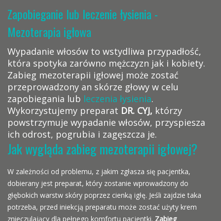
Zapobieganie lub leczenie łysienia -
Mezoterapia igłowa
Wypadanie włosów to wstydliwa przypadłość,
która spotyka zarówno mężczyzn jak i kobiety.
Zabieg mezoterapii igłowej może zostać
przeprowadzony an skórze głowy w celu
zapobiegania lub
leczenia łysienia
.
Wykorzystujemy preparat
DR. CYJ,
którzy
powstrzymuje wypadanie włosów, przyspiesza
ich odrost, pogrubia i zagęszcza je.
Jak wygląda zabieg mezoterapii igłowej?
W zależności od problemu, z jakim zgłasza się pacjentka,
dobierany jest preparat, który zostanie wprowadzony do
głębokich warstw skóry poprzez cienką igłę. Jeśli zajdzie taka
potrzeba, przed iniekcją preparatu może zostać użyty krem
znieczulający dla pełnego komfortu pacjentki.
Zabieg