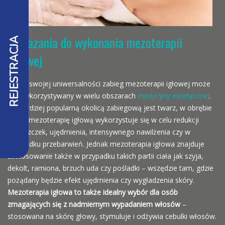
Wskazania do wykonania mezoterapii
REJESTRACJA
igłowej
Dzięki swojej uniwersalności zabieg mezoterapii igłowej może
być wykorzystywany w wielu obszarach
medycyny estetycznej
.
Najbardziej popularną okolicą zabiegową jest twarz, w obrębie
której mezoterapię igłową wykorzystuje się w celu redukcji
zmarszczek, ujędrnienia, intensywnego nawilżenia czy w
przypadku przebarwień. Jednak mezoterapia igłowa znajduje
zastosowanie także w przypadku takich partii ciała jak szyja,
dekolt, ramiona, brzuch uda czy pośladki – wszędzie tam, gdzie
pożądany będzie efekt ujędrnienia czy wygładzenia skóry.
Mezoterapia igłowa to także idealny wybór dla osób
zmagających się z nadmiernym wypadaniem włosów
–
stosowana na skórę głowy, stymuluje i odżywia cebulki włosów.