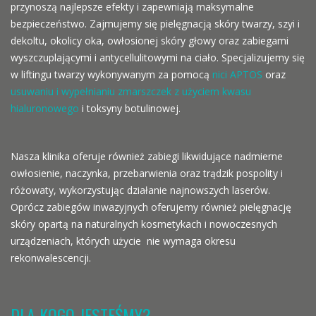
przynoszą najlepsze efekty i zapewniają maksymalne
bezpieczeństwo. Zajmujemy się pielęgnacją skóry twarzy, szyi i
dekoltu, okolicy oka, owłosionej skóry głowy oraz zabiegami
wyszczuplającymi i antycellulitowymi na ciało. Specjalizujemy się
w liftingu twarzy wykonywanym za pomocą
nici APTOS
oraz
usuwaniu i wypełnianiu zmarszczek z użyciem kwasu
hialuronowego
i toksyny botulinowej.
Nasza klinika oferuje również zabiegi likwidujące nadmierne
owłosienie, naczynka, przebarwienia oraz trądzik pospolity i
różowaty, wykorzystując działanie najnowszych laserów.
Oprócz zabiegów inwazyjnych oferujemy również pielęgnację
skóry opartą na naturalnych kosmetykach i nowoczesnych
urządzeniach, których użycie nie wymaga okresu
rekonwalescencji.
DLA KOGO JESTEŚMY?