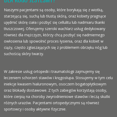
Naszymi pacjentami są osoby, które borykają się z wiotką,
starzejącą się, suchą lub tłustą skórą, oraz kobiety pragnące
ujędrnić skórę ciała i pozbyć się cellulitu lub nadmiaru tkanki
tłuszczowej. Oferujemy szeroki wachlarz usług dedykowany
również dla mężczyzn, którzy chcą pozbyć się nadmiernego
owłosienia lub spowolnić proces łysienia, oraz dla kobiet w
ciąży, często zgłaszających się z problemem obrzęku nóg lub
suchością skóry twarzy.
W zakresie usług ortopedii i traumatologii zajmujemy się
leczeniem schorzeń stawów i kręgosłupa. Stosujemy w tym celu
iniekcje kwasem hialuronowym, osoczem bogatopłytkowym
oraz blokady dostawowe. Z tych zabiegów korzystają osoby,
które cierpią na choroby zwyrodnieniowe stawów i leczą skutki
różnych urazów. Pacjentami ortopedycznymi są również
sportowcy i osoby aktywne fizycznie.