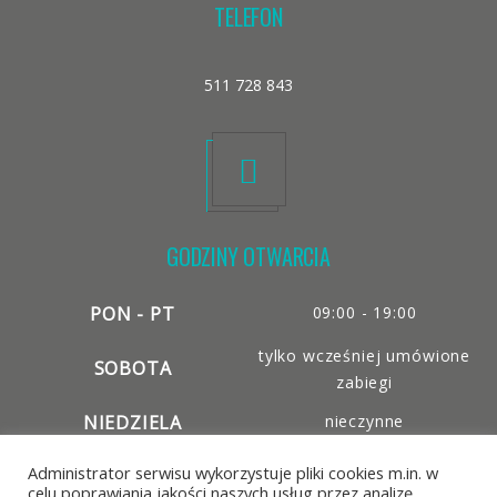
TELEFON
511 728 843
GODZINY OTWARCIA
PON - PT
09:00 - 19:00
tylko wcześniej umówione
SOBOTA
zabiegi
NIEDZIELA
nieczynne
Administrator serwisu wykorzystuje pliki cookies m.in. w
celu poprawiania jakości naszych usług przez analizę